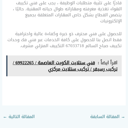
قادرًا على تلبية متطلبات الوظيفة ، يجب على فني تكييف
الهواء تغذية معرفته ومهاراته طوال حياته المهنية. حاليًا ،
يتضمن القطاع بشكل خاص المهارات المتعلقة بجميع
الإلكترونيات
للحصول على فني محترف ذو خبرة وكفاءة عالية واحترافية
فقط اتصل بنا للحصول على كافة الخدمات عبر فني فك وحدات
تكييف صباح السالم 67033718 التكييف المنزلي مشرف.
اقرأ ايضاً :
فني ستلايت الكويت العاصمة / 69922265 /
تركيب رسيفر / تركيب ستلايت مركزي
→
المقالة السابقة
المقالة التالية
←