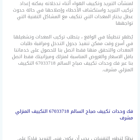
لمنشآت التبريد وتكييف الهواء أثناء تدخلاته يمكنه إعداد
تركيب التبريد واستكشاف الأخطاء وإصلاحها في حالة حدوث
عطل يختار المعدات التي تتكيف مع المشاكل التقنية التي
تواجهها
يُظهر تنظيمًا في الواقع ، يتطلب تركيب المعدات وتشغيلها
في أسرع وقت ممكن تنفيذ جدول التدخل ومراقبة طلبات
المعدات والتحقق منها فقط اتصل بنا للحصول على خدماتنا
باقل الاسعار والعروض المناسبة لمنزلك وميزانيتك فقط اتصل
بنا عبر فك وحدات تكييف صباح السالم 67033718 التكييف
المنزلي مشرف.
فك وحدات تكييف صباح السالم 67033718 التكييف المنزلي
مشرف
نظرًا لتطور التقنيات ، يجب أن يكون فني التبريد قادرًا على