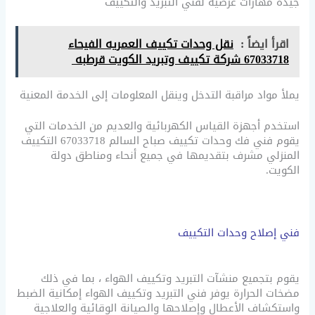
جيدة مهارات عرضية لفني التبريد والتكييف
اقرأ ايضاً :
نقل وحدات تكييف العمريه الفيحاء
67033718 شركة تكييف وتبريد الكويت قرطبه
يملأ مواد مراقبة التدخل وينقل المعلومات إلى الخدمة المعنية
استخدم أجهزة القياس الكهربائية والعديم من الخدمات التي
يقوم فني فك وحدات تكييف صباح السالم 67033718 التكييف
المنزلي مشرف بتقديمها في جميع أنحاء ومناطق دولة
الكويت.
فني إصلاح وحدات التكييف
يقوم بتجميع منشآت التبريد وتكييف الهواء ، بما في ذلك
مضخات الحرارة يوفر فني التبريد وتكييف الهواء إمكانية الضبط
واستكشاف الأعطال وإصلاحها والصيانة الوقائية والعلاجية