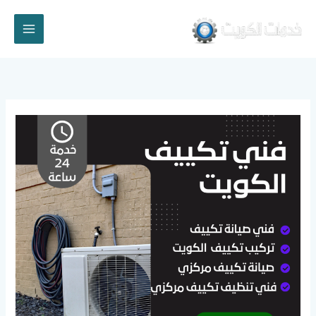
خطي
لى
لمحتوى