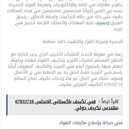
تطوير مهارات في كافة والإلكترونيات ومعرفة المواد الجديدة
يستدعي الفني أحيانًا متخصصين متخصصين في هذه المجالات
علاوة على ذلك في حالة التركيبات واسعة النطاق ، ينسق
الفريق
ويشرف
عليه المهارات والصفات اللازمة لتصبح فني
تبريد
البصيرة وسرعة القرار والتنفيذ، دقة، منظمة
رغبة في معرفة لأحدث التقنيات التدريب الذي يجب اتباعه مع
التطور المستمر لتقنيات التبريد وتكييف الهواء فهذه وظيفة
تتعلم فيها باستمرار أمام فني التبريد والتكييف المعروف أيضًا
باسم فني التبريد فقط اتصل بنا عبر الضغط على زر الأتصال
وسوف نصلك في الحال عبر فك وحدات تكييف صباح السالم
67033718 التكييف المنزلي مشرف.
اقرأ ايضاً :
فني تكييف باكستاني الاندلس 67033718
مهندس تكييف حولي
فني صيانة وإصلاح مكيفات الهواء