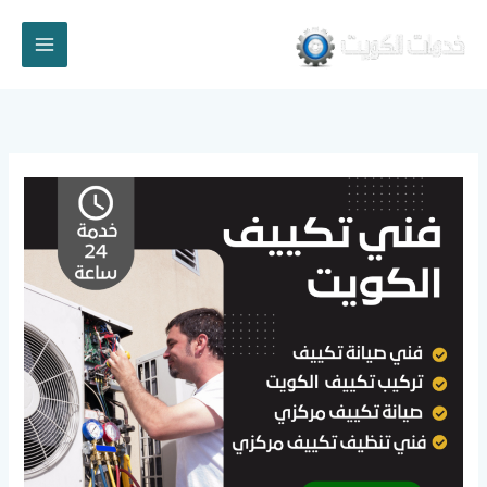
خطي
لى
لمحتوى