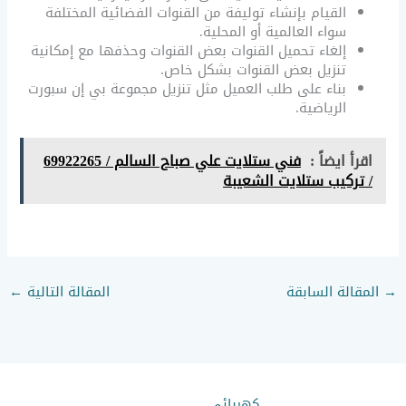
القيام بإنشاء توليفة من القنوات الفضائية المختلفة
سواء العالمية أو المحلية.
إلغاء تحميل القنوات بعض القنوات وحذفها مع إمكانية
تنزيل بعض القنوات بشكل خاص.
بناء على طلب العميل مثل تنزيل مجموعة بي إن سبورت
الرياضية.
اقرأ ايضاً :
فني ستلايت علي صباح السالم / 69922265
/ تركيب ستلايت الشعيبة
→
المقالة السابقة
المقالة التالية
←
كهربائي