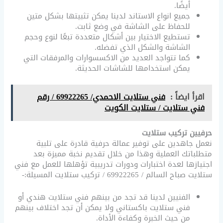
أيضًا.
جميع انواع الاستاند لدينا يمكن تثبيتها بشكل متين
للحفاظ على الشاشة في وضع ثابت.
تستطيع الاختيار بين أشكال متعددة تبعًا لنوع وحجم
الشاشة والشكل الذي تفضله.
كما تتواجد العديد من الاكسسوارات والمرفقات التي
يمكن استخدامها للشاشات الحديثة.
اقرأ ايضاً :
فني ستلايت الاحمدي/ 69922265 / رقم
فني ستلايت / ستلايت الكويت
حرفيين تركيب ستلايت
نعمل جاهدين على توفير عمالة حرفية قادرة على تلبية
متطلباتك العملية وهذا من خلال تقديم نخبة مميزة بعد
اجتيازها لعدة اختبارات ودورات تدريبية تؤهلها للعمل مع فني
ستلايت صباح السالم / 69922265 / تركيب ستلايت المسيلة:-
الفنيين لدينا قد تجد من بينهم فني ستلايت هندي أو
فني ستلايت باكستاني ولا يمكن أن تجد اختلاف بينهم
من حيث الخبرة وكفاءة الأداة.