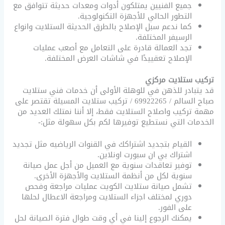
جميع الفنيين يمتلكون أدوات ومعدات حديثة تتوافق مع
التطور الحالي للأجهزة التكنولوجية.
كما ندعم سبل الإصلاح بالطرق الحديثة الستلايت وانواع
الرسيفر المختلفة.
تجد العمالة قادرة على التعامل مع أصعب عمليات
الإصلاح تعقييدًا في شاشات العرض المختلفة.
تركيب ستلايت مركزي
قد يتبادر للذهن في للوهلة الأولى أن خدمات فني ستلايت
صباح السالم / 69922265 / تركيب ستلايت المسيلة تقتصر على
مهمة تركيب واصلاح الستلايت فقط، إلا أننا نمتلك العديد من
الخدمات التي نستطيع توفيرها لكم بكل سهولة مثل:-
القيام بتجديد اشتراكك في القنوات الرياضيه مثل تجديد
اشتراك بي ان سبورت اونلاين.
توفير تعاقدات سنوية مع العميل من أجل عمل صيانة
سنوية لكل من أنظمة الستلايت والأجهزة الأخرى.
تشمل صيانة ستلايت الكويت عمليات مراجعة وفحص
دوري لمختلف اجزاء الستلايت ومراجعة الاعطال لحلها
على الفور.
يمكنك الرجوع إلينا في أي وقت طوال فترة الصيانة لحل