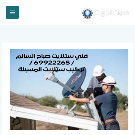
خطي
لى
لمحتوى