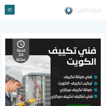
خطي
لى
لمحتوى