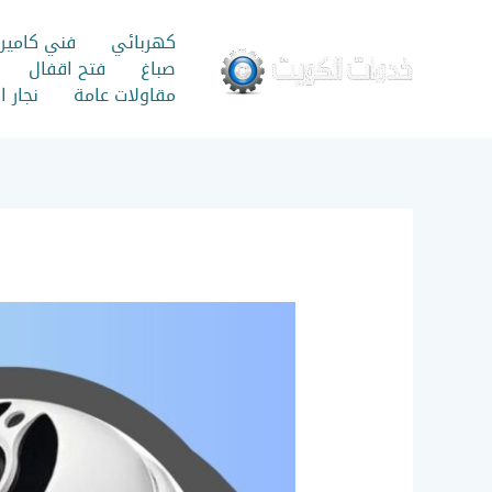
خطي
لى
كهربائي
فني كامير
لمحتوى
صباغ
فتح اقفال
مقاولات عامة
نجار 