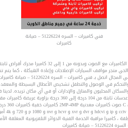
فني كاميرات – السره 51226224 – صيانة
كاميرات
لحي متجر مواقف السيارات الإصلاحات وإعادة الهيكلة ، كما يتم تن
دعم وصيانة وتقديم الخدمات للشركات في المج
 والتحكم في الوصول والتطفل تشخيص الأعطال البسيطة والمعقدة
كات والسكان المحليون والمنازل والإدارات أو في أي مكان تريده. لدين
جميع المناطق في الكويت كاميرات ذات عدسات ثابتة من 104 درجة إ
كاميرات HD-4K
غلقة ، كاميرا مراقبة الخدمة الفنية الدوائر التلفزيونية المغلقة ا
5 – صيانة كاميرات