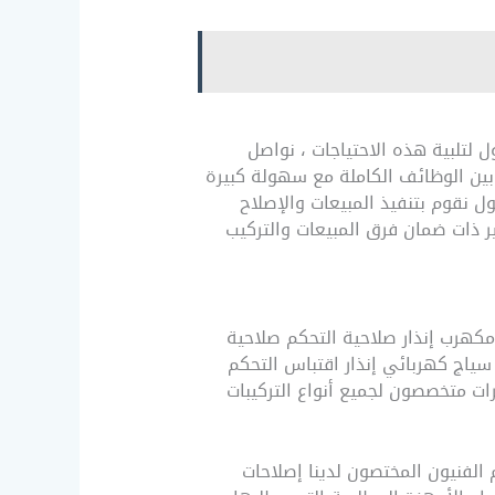
حكم في الوصول لتلبية هذه الاحتياجات ، نواصل
بين الوظائف الكاملة مع سهولة كبيرة
ها تركيب وتكوين أنظمة الأمن كاميرات مراقبة CCTV ضوابط الوصول نقوم بتنفيذ المبيعات والإصلاح
ير ذات ضمان فرق المبيعات والتركيب
مكهرب إنذار صلاحية التحكم صلاحية
ة سياج كهربائي إنذار اقتباس التحكم
 الخبراء من خلال فني كاميرات – السره 51226224 – صيانة كاميرات متخصصون لجميع أنواع التركيبات
الفنيون المختصون لدينا إصلاحات