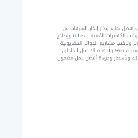
م بتركيب افضل نظام إنذار إنذار السرقات من
صيانة
وإصلاح
 وتركيب مشاريع الدوائر التلفزيونية
المغلقة في المباني والوحدات السكنية والمساكن وكاميرات IP والكاميرات المراقبة الداخلية والخارجية وكاميرات WiFi وأجهزة الاتصال الداخلي
 عملك وبأسعار وجودة أفضل عمل مضمون