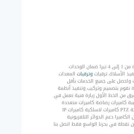
يتم تنفيذ خدمة تركيب كاميرات المراقبة الكاميرات مع الصوت وبدونه من 1 إلى 32 كاميرا محرك أقراص ثابتة من 1 إلى 4 تيرا ضمان الوحدات
فيذ الأسلاك ترقيات
وترقيات
المعدات
ال اتصل بـ فني كاميرات – السره 51226224 – صيانة كاميرات واحصل على جميع الخدمات بأقل
 نقوم بتصميم وتركيب وتنفيذ أنظمة
ا فرق من الخط الأول زيارة فنية نعمل في
لى 360 درجة بزاوية عريضة كاميرات مقببة كاميرات رصاصة كاميرات متعددة
البؤرة كاميرات للرؤية الليلية كاميرات C / C صوت كاميرات معدنية 2MP-4MP كاميرات خفية كاميرات 360 درجة PTZ كاميرات لاسلكية كاميرات IP
FULL ميكروفونات بيئية cctv و ip و hdcvi و dvr و xvr و hcvr و nvr و 1080 p و 720 و 4k أمن الكاميرا دعم الدوائر التلفزيونية
لأمن نقطة في بحرنا الواسع فقط اتصل بنا