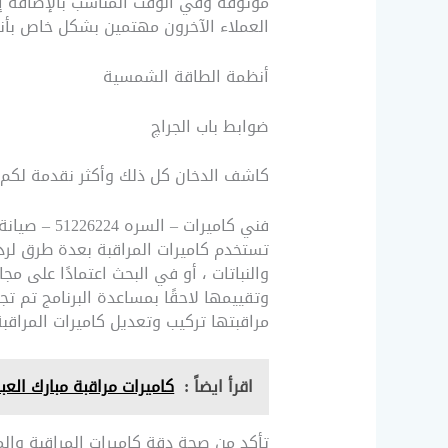
موثوقة وفي الوقت المناسب بالإضافة إلى
العملاء الآخرون مهتمين بشكل خاص بأنوا
أنظمة الطاقة الشمسية
ضوابط باب الجراچ
كاشف الدخان كل ذلك وأكثر نقدمة لكم من خلال فني كاميرات –
فني كاميرات – السره 51226224 – صيانة كاميرات
تستخدم كاميرات المراقبة بعدة طرق لردع
والنباتات ، أو في البحث اعتمادًا على 
وتقييمها لاحقًا بمساعدة البرنامج تم ت
مراقبتها تركيب وتعديل كاميرات المراقبة
اقرأ ايضاً :
كاميرات مراقبة مبارك العبدالله / 51226224 / شركة تركيب كاميرات
تأكد من صحة دقة كاميرات المراقبة والمس