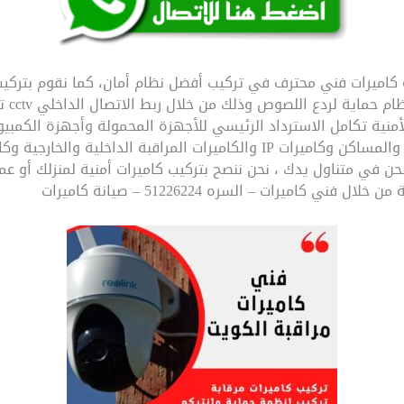
ت – السره 51226224 – صيانة كاميرات فني محترف في تركيب أفضل نظام أمان، كما نقو
ع اللصوص وذلك من خلال ربط الاتصال الداخلي cctv تركيب الكاميرات الأمنية –
منية تكامل الاسترداد الرئيسي للأجهزة المحمولة وأجهزة الكمبيوتر
نحن في متناول يدك ، نحن ننصح بتركيب كاميرات أمنية لمنزلك أو
كاميرات – السره 51226224 – صيانة كاميرات