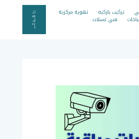
ي
تركيب باركيه
تهوية مركزية
ات
ص
اخات
فني غسلات
ل
بن
ا