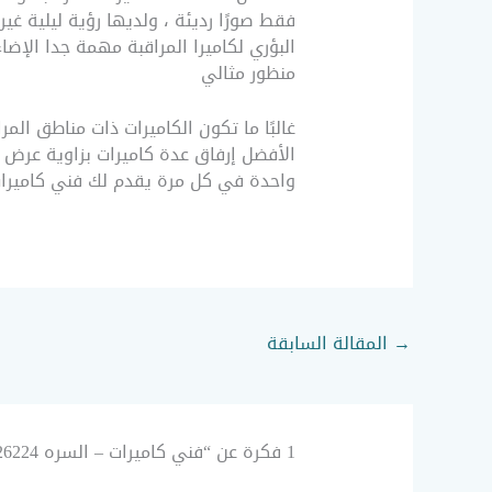
فقط صورًا رديئة ، ولديها رؤية ليلية غي
البؤري لكاميرا المراقبة مهمة جدا الإضا
منظور مثالي
غالبًا ما تكون الكاميرات ذات مناطق الم
الأفضل إرفاق عدة كاميرات بزاوية عرض 
واحدة في كل مرة يقدم لك فني كاميرات – السره 51226224 – صيانة كاميرات جميع الخدمات بأقل الأسعا
→
المقالة السابقة
1 فكرة عن “فني كاميرات – السره 51226224 – صيانة كاميرات”