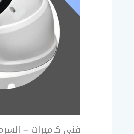
فني كاميرات – السره 51226224 – صيانة كامير