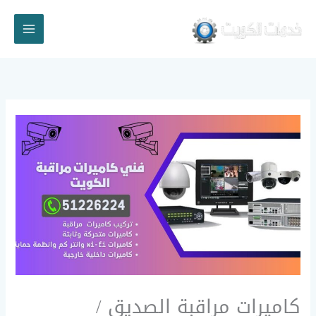
خطي
لى
لمحتوى
كاميرات مراقبة الصديق /