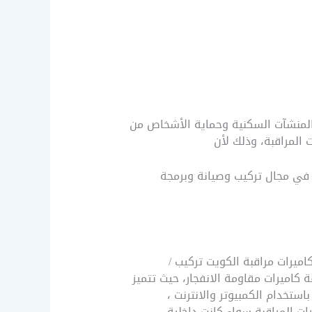
 تقدم شركتنا أفضل أنظمة المراقبة بالكاميرات Ip,HD لتأمين كافة المنشآت السكنية وحماية الأشخاص من
 المراقبة، وذلك لأن
ات التكنولوجية في مجال تركيب وصيانة وبرمجة
ميرات مراقبة الكويت تركيب /
افة كاميرات مقاومة الانفجار، حيث تتميز
استخدام الكمبيوتر والانترنت ،
ات المراقبة سواء كانت داخلية