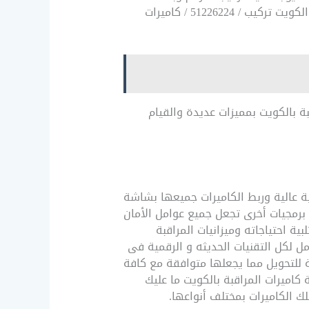
بصمه حضور وانصراف لكل المكاتب والشركات والمطاعم وأيضاً الأبراج السكنية، وذلك خلال كاميرات مراقبة الكويت تركيب / 51226224 / كاميرات
ة بالكويت بمميزات عديدة والقيام
ية عالية وربط الكاميرات جميعها بشاشة
 برمجيات أخرى تجعل جميع عوامل الأمان
بية احتياجاته وميزانيات المراقبة
مل لكل التقنيات الحديثه و الرقمية فى
جود تقنيات قابلة للتحويل مما يجعلها متوافقة مع كافة
كاميرات المراقبة بالكويت ما عليك
لك الكاميرات بمختلف أنواعها.