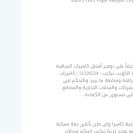
ضاً على توفير أفضل كاميرات المراقبة
بأفضل الماركات العالمية لجميع أنواع كاميرات المراقبة اللاسلكية المتحركة والثابتة، حيث أن كاميرات مراقبة الكويت تركيب / 51226224 / كاميرات
اقبة ومتابعة ما يريد والتحكم في
ركات والمحلات التجارية والمصانع،
لى مستوى من الكفاءة.
جية كاميرا واى فاى بأعلى دقة ممكنة
ه يوجد لدينا تركيب انتركم وبدلات