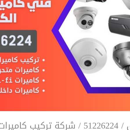
كاميرات مراقبة شروق / 51226224 / شركة