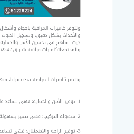
وتتوفر كاميرات المراقبة بأحجام وأشكال
والأحداث بشكل دقيق، وتسجيل الصوت وال
حيث تساهم في تحسين الأمن والحماية، و
والمجتمعاتكاميرات مراقبة شروق / 51226224 / شركة تركيب كاميرات مراقبة شمال غرب
وتتميز كاميرات المراقبة بعدة مزايا، منها
1- توفير الأمن والحماية: فهي تساعد على توفير الأمن والحماية للممتلكات والأفراد، وتحديد المخالفات والجرائم وتوثيقها.
2- سهولة التركيب: فهي تتميز بسهولة التركيب والاستخدام، حيث يمكن تركيبها وتشغيلها بسهولة دون الحاجة لخبرة فنية كبيرة.
3- توفير الراحة والاطمئنان: فهي تساعد المستخدمين على الاطمئنان والراحة، حيث يمكنهم مراقبة الأحداث والتحكم فيها بشكل سهل ومريح.