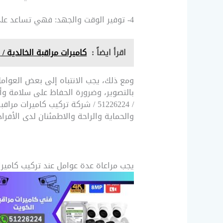
4- توفير الوقت والجهد: فهي تساعد على توفير الوقت والجهد اللازمين للمراقبة اليدوية، وتحديد الأحداث والتحكم فيها بشكل أسرع وأسهل.
اقرأ ايضاً :
كاميرات مراقبة الخالدية / 51226224 / شركة تركيب كاميرات مراقبة الدسمة
ومع ذلك، يجب الانتباه إلى بعض العوامل 
بالتصوير، وضرورة الحفاظ على سلامة وأم
/ 51226224 / شركة تركيب كامير
والحماية والراحة والاطمئنان لدى الأفراد 
يجب مراعاة عدة عوامل عند تركيب كامير