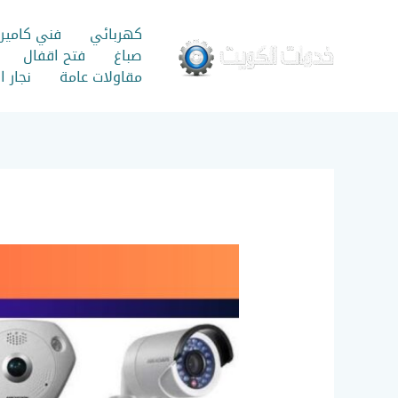
خطي
لى
كهربائي
فني كامير
لمحتوى
صباغ
فتح اقفال
مقاولات عامة
نجار 