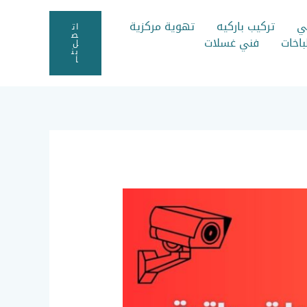
ي
تركيب باركيه
تهوية مركزية
ات
ص
اخات
فني غسلات
ل
بن
ا