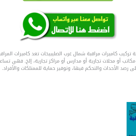
مراقبة شروق / 51226224 / شركة تركيب كاميرات مراقبة شمال غرب الصليبيخات تعد كامي
 مكاتب أو محلات تجارية أو مدارس أو مراكز تجارية، إلخ. فهي تس
ى رصد الأحداث والتحكم فيها، وتوفير حماية للممتلكات والأفراد.