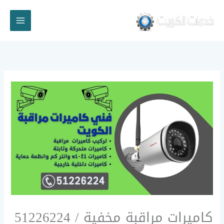
خطي
لى
لمحتوى
كاميرات مراقبة مخفية / 51226224