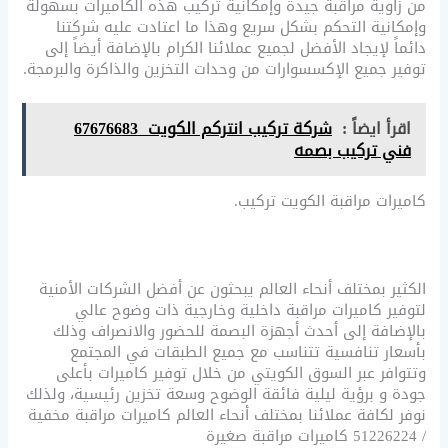
من زاوية مراقبة جيدة وإمكانية تركيب هذه الكاميرات بسهولة
وإمكانية التحكم بشكل سريع وهذا ما اعتادت عليه شركتنا
دائماً لإيجاد الأفضل لجميع عملائنا الكرام بالإضافة أيضاً إلى
توفير جميع الإكسسوارات من وحدات التخزين والذاكرة والبرمجة.
اقرأ ايضاً :
شركة تركيب انتركم الكويت 67676683
فني تركيب بصمه
كاميرات مراقبة الكويت تركيب.
الكثير بمختلف أنحاء العالم يبحثون عن أفضل الشركات الأمنية
لتوفير كاميرات مراقبة داخلية وخارجية ذات وضوح عالي
بالإضافة إلى أحدث أجهزة البصمة للحضور والانصراف وذلك
بأسعار تنافسية تتناسب مع جميع الطبقات في المجتمع
وتتوافر عبر السوق الكويتي من خلال توفير كاميرات بأعلى
جودة و برؤية ليلية فائقة الوضوح وسعة تخزين رئيسية، ولذلك
نوفر لكافة عملائنا بمختلف أنحاء العالم كاميرات مراقبة مخفية
/ 51226224 كاميرات مراقبة صغيرة