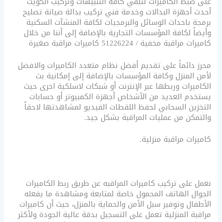
على ضبط الكاميرات لتلقي كافة التنبيهات وتركيب الكويت
أحدث أجهزة البدالات وخدمة فني تركيب بدالة صيانة تصليح
برمجة باحداث الوسائل والبرمجيات لكافة المنشآت السكنية
وأيضاً لكافة المؤسسات التجارية بالإضافة إلى أننا من خلال
كاميرات مراقبة مخفية / 51226224 كاميرات مراقبة صغيرة
محرز دائماً على تقديم أفضل نظام متعدد الكاميرات والافضل
لأمن المنزل وكافة المؤسسات بالإضافة إلى إمكانية بث
الكاميرات وربطها عبر الإنترنت أو شبكات لاسلكية اخرى حيث
يستخدم العديد من الأشخاص أجهزة الكمبيوتر أو حسابات
التخزين السحابي لحفظ اللقطات الفيديو لمشاهدتها لاحقاً
والتمكن من عمليات المراقبة بشكل جيد.
كاميرات مراقبة منزلية.
نعمل على تركيب كاميرات المراقبه عن طريق ربط الكاميرات
الجوال الهاتف المحمول خاصة لمتابعة ومشاهدة ما يفعله
الأطفال وتوفير سبل الأمن والحماية بالمنزل، حيث أن كاميرات
مراقبة المنزلية تعمل على التسجيل بدقة عالية الجودة ولأكثر