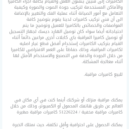
الكاميرات إلى فنيين يتقنون العمل والقيام بكافة أجزاء الكاميرا
والأماكن المستخدمة لتركيب جودة الصوت والصورة وكيفية
التعامل مع أمور الصيانة أثناء عملية الفك والتغيير بالإضافة
الى أن فني تركيب كاميرات لدينا يقوم بتوضيح كافة
المواصفات والخصائص بالكاميرا للعميل وتوضيح ما يتم
احتياجاته أيضا سواء كان توصيل الهارد ديسك لجهاز التسجيل
أو توصيل كاميرا المراقبة باي كابلات أخرى مراعين دائماً أثناء
القيام بتركيب الكاميرات إستخدام أفضل قطع غيار اصليه
لكاميرات المراقبة، وذلك حفاظاً على العمر الافتراضي للكاميرا
من خلال الجودة والدقة في التصنيع والاستخدام الأمثل لها
أثناء معالجة المشكلة.
للبيع كاميرات مراقبة.
يمكنك مراقبة منزلك أو شركتك أينما كنت في أي مكان في
العالم عن طريق هاتفك المحمول أو الكمبيوتر، وذلك من خلال
كاميرات مراقبة مخفية / 51226224 كاميرات مراقبة صغيرة
يمكنك الحصول على احترافية وأقل تكلفة، حيث نمتلك الخبرة