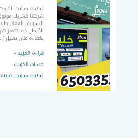
حروف
بارزة
شركتنا كشريك موثوق 
مضيئة
التسويق الفعّال وال
/
الأعمال كما تتميز شر
اعلان
بكفاءة على تحليل […
اكريلك
الكويت
قراءة المزيد »
خدمات الكويت
اعلانات محلات
,
اعلانا