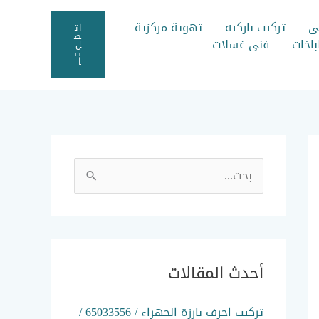
ي
تركيب باركيه
تهوية مركزية
ات
ص
اخات
فني غسلات
ل
بن
ا
ا
ل
ب
ح
ث
أحدث المقالات
ع
ن
تركيب احرف بارزة الجهراء / 65033556 /