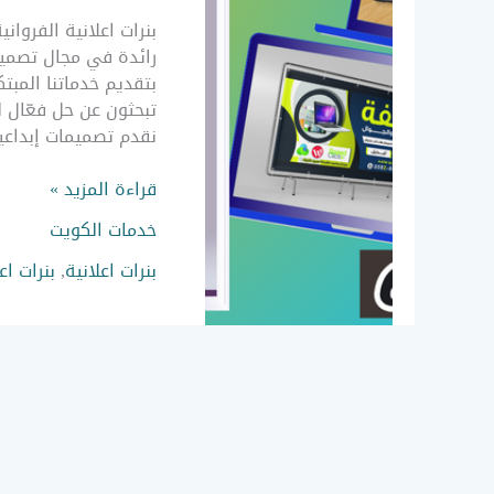
بوكس
مضيئ
رائدة في مجال تصميم 
/
بتقديم خدماتنا المبت
روول
تبحثون عن حل فعّال ل
اب
نقدم تصميمات إبداعي
الفروانية
قراءة المزيد »
خدمات الكويت
بنرات اعلانية
,
بنرات اع