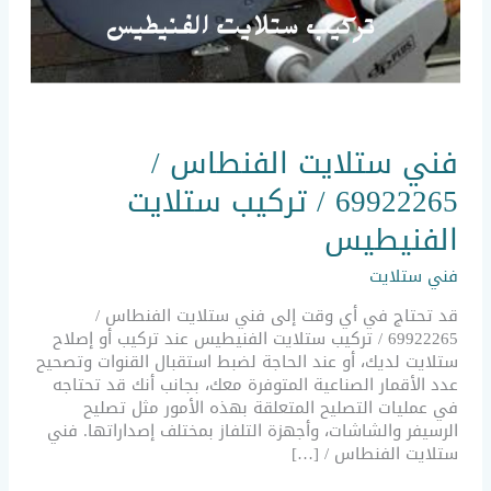
فني
فني ستلايت الفنطاس /
ستلايت
الفنطاس
69922265 / تركيب ستلايت
/
69922265
الفنيطيس
/
تركيب
فني ستلايت
ستلايت
الفنيطيس
قد تحتاج في أي وقت إلى فني ستلايت الفنطاس /
69922265 / تركيب ستلايت الفنيطيس عند تركيب أو إصلاح
ستلايت لديك، أو عند الحاجة لضبط استقبال القنوات وتصحيح
عدد الأقمار الصناعية المتوفرة معك، بجانب أنك قد تحتاجه
في عمليات التصليح المتعلقة بهذه الأمور مثل تصليح
الرسيفر والشاشات، وأجهزة التلفاز بمختلف إصداراتها. فني
ستلايت الفنطاس / […]