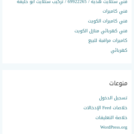
فني ستلايت هدية / 69922265 / تركيب ستلايت أبو حليفة
فني كاميرات
فني كاميرات الكويت
فني كهربائي منازل الكويت
كاميرات مراقبة للبيع
كهربائي
منوعات
تسجيل الدخول
خلاصات Feed الإدخالات
خلاصة التعليقات
WordPress.org