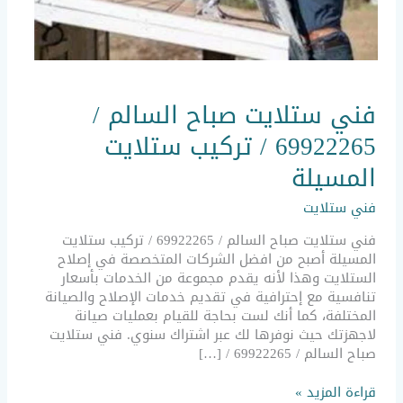
فني
فني ستلايت صباح السالم /
ستلايت
صباح
69922265 / تركيب ستلايت
السالم
/
المسيلة
69922265
/
فني ستلايت
تركيب
ستلايت
فني ستلايت صباح السالم / 69922265 / تركيب ستلايت
المسيلة
المسيلة أصبح من افضل الشركات المتخصصة في إصلاح
الستلايت وهذا لأنه يقدم مجموعة من الخدمات بأسعار
تنافسية مع إحترافية في تقديم خدمات الإصلاح والصيانة
المختلفة، كما أنك لست بحاجة للقيام بعمليات صيانة
لاجهزتك حيث نوفرها لك عبر اشتراك سنوي. فني ستلايت
صباح السالم / 69922265 / […]
قراءة المزيد »