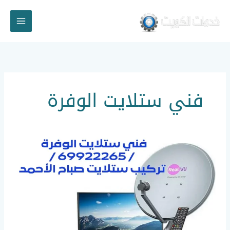
خطي
لى
لمحتوى
فني ستلايت الوفرة