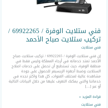
فني
فني ستلايت الوفرة / 69922265 /
ستلايت
الوفرة
تركيب ستلايت صباح الأحمد
/
69922265
فني ستلايت
/
تركيب
إن فني ستلايت الوفرة / 69922265 / تركيب ستلايت صباح
ستلايت
الأحمد تمتد خدماته في أرجاء المملكة وليس فقط في
صباح
منطقة الوفرة، حيث تستطيع أن تحصل على خدمات اصلاح
الأحمد
الستلايت وضبط أجهزة الريسيفر للحصول على جودة
مشاهدة عالية لمختلف القنوات، كل هذا واكثر تجده في
خدماتنا والتي يمكنك التعرف عليها من خلال البيانات التالية
أو عبر […]
قراءة المزيد »
فني ستلايت